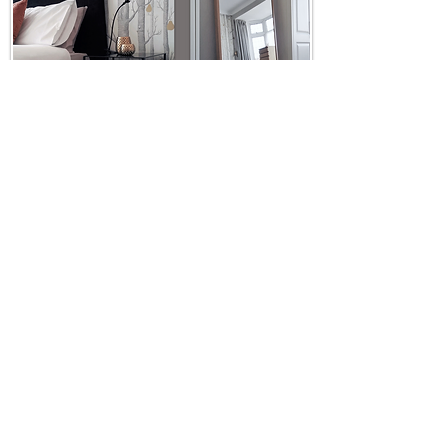
>
decozarinteriors@gmail.com
WhatsApp
+44 7809 299 869
Upminster,
Essex RM14, UK